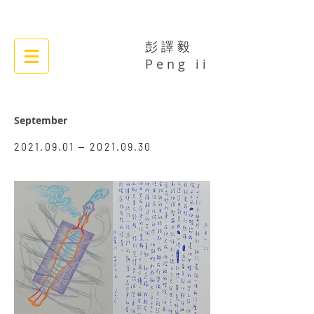
彭 譯 毅
​​P e n g i i
September
​2021.09.01 —
2021.09.30